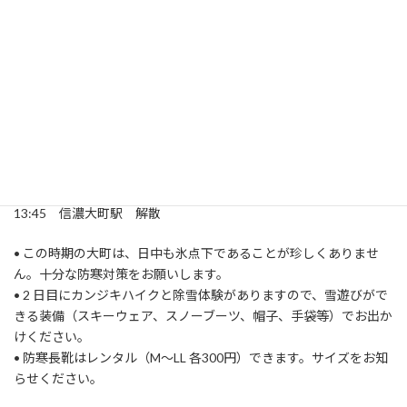
9:00 宿を出発、マイクロバスで移動
9:30
大谷原
で雪を楽しもう！
カンジキハイク
雪遊び
雪かき体験
～天気がよければ、北アルプスの景色も楽しめます♪
12:00 昼食
13:30 大町市役所 解散
13:45 信濃大町駅 解散
• この時期の大町は、日中も氷点下であることが珍しくありませ
ん。十分な防寒対策をお願いします。
• 2 日目にカンジキハイクと除雪体験がありますので、雪遊びがで
きる装備（スキーウェア、スノーブーツ、帽子、手袋等）でお出か
けください。
• 防寒長靴はレンタル（M～LL 各300円）できます。サイズをお知
らせください。