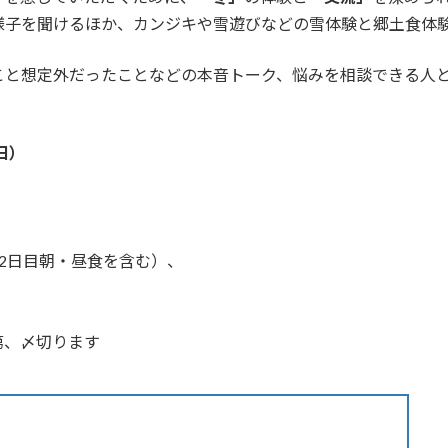
様子を聞けるほか、カンジキや雪遊びなどの雪体験と郷土食体
こと想定外だったことなどの本音トーク、悩みを相談できる人
日）
、2日目朝・昼食を含む）、
第、〆切ります