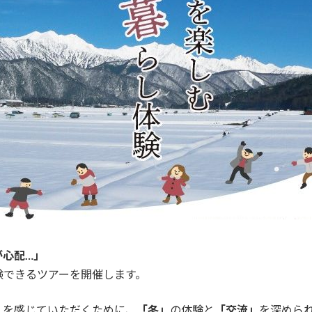
が心配…」
験できるツアーを開催します。
」を感じていただくために、
「冬」
の体験と
「交流」
を深めら