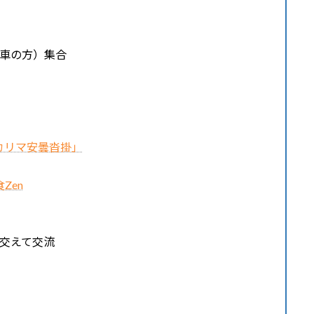
用車の方）集合
カリマ安曇沓掛」
Zen
交えて交流