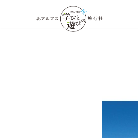
コ
ナ
ン
ビ
テ
ゲ
ン
ー
ツ
シ
へ
ョ
ス
ン
キ
に
ッ
移
プ
動