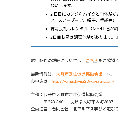
願いします。
2 日目にカンジキハイクと雪体験
ア、スノーブーツ、帽子、手袋等）
防寒長靴はレンタル（M～LL 各3
2日目お昼は調理体験があります。
旅行条件の詳細については、
こちら
をご確認
最新情報は、
大町市定住促進協働会議
へ。
お申込は
https://omachi-iju23w.peatix.com/
主催：長野県大町市定住促進協働会議
〒398-8601 長野県大町市大町3887 電話：
企画運営：合同会社 北アルプス学びと遊び