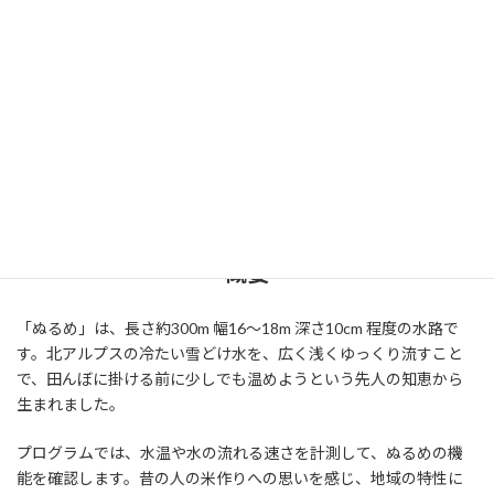
シーズン：4月中旬～9月末
対象：小学生
所要時間：30分～1時間
定員：20人～40人
概要
「ぬるめ」は、長さ約300m 幅16〜18m 深さ10cm 程度の水路で
す。北アルプスの冷たい雪どけ水を、広く浅くゆっくり流すこと
で、田んぼに掛ける前に少しでも温めようという先人の知恵から
生まれました。
プログラムでは、水温や水の流れる速さを計測して、ぬるめの機
能を確認します。昔の人の米作りへの思いを感じ、地域の特性に