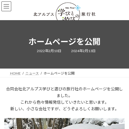
コ
ナ
ン
ビ
テ
ゲ
ン
ー
ツ
シ
へ
ョ
ス
ン
ホームページを公開
キ
に
ッ
移
最
2022年2月10日
2024年2月13日
終
プ
動
更
新
日
時
:
HOME
ニュース
ホームページを公開
合同会社北アルプス学びと遊びの旅行社のホームページを公開し
ました。
これから色々情報発信していきたいと思います。
新しい、小さな会社ですが、どうぞよろしくお願いします。