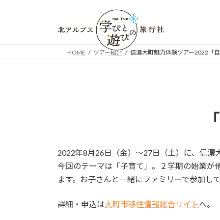
コ
ナ
ン
ビ
テ
ゲ
ン
ー
ツ
シ
HOME
ツアー紹介
信濃大町魅力体験ツアー2022「
へ
ョ
ス
ン
キ
に
ッ
移
プ
動
「
2022年8月26日（金）～27日（土）に、
今回のテーマは「子育て」。２学期の始業が
ます。お子さんと一緒にファミリーで参加し
詳細・申込は
大町市移住情報総合サイト
へ。