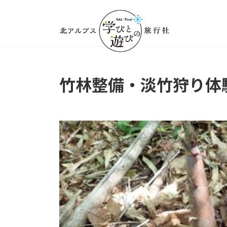
コ
ナ
ン
ビ
テ
ゲ
ン
ー
ツ
シ
へ
ョ
ス
ン
竹林整備・淡竹狩り体験
キ
に
ッ
移
プ
動