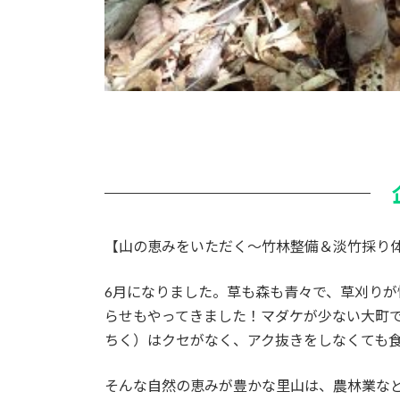
【山の恵みをいただく～竹林整備＆淡竹採り
6月になりました。草も森も青々で、草刈り
らせもやってきました！マダケが少ない大町
ちく）はクセがなく、アク抜きをしなくても
そんな自然の恵みが豊かな里山は、農林業な