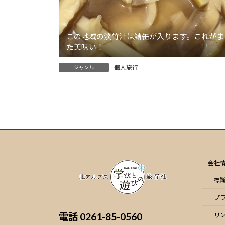
この地域の淡竹汁は鯖缶が入ります。これがま
た美味い！
個人旅行
ジャンル
会社
標
プ
電話
0261-85-0560
リ