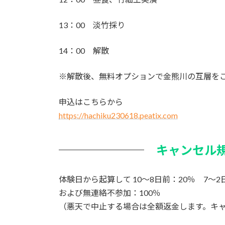
13：00 淡竹採り
14：00 解散
※解散後、無料オプションで金熊川の互層をご
申込はこちらから
https://hachiku230618.peatix.com
キャンセル
体験日から起算して 10～8日前：20％ 7～2
および無連絡不参加：100％
（悪天で中止する場合は全額返金します。キ